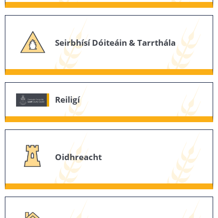
Seirbhísí Dóiteáin & Tarrthála
Reiligí
Oidhreacht