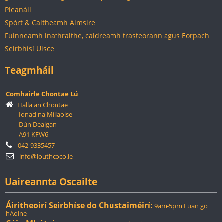
Pleanáil
Spórt & Caitheamh Aimsire
Fuinneamh inathraithe, caidreamh trasteorann agus Eorpach
Seirbhísí Uisce
Teagmháil
Comhairle Chontae Lú
Halla an Chontae
Ionad na Míllaoise
Dún Dealgan
A91 KFW6
042-9335457
info@louthcoco.ie
Uaireannta Oscailte
Áiritheoirí Seirbhíse do Chustaiméirí:
9am-5pm Luan go
hAoine