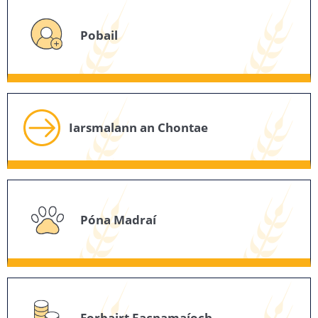
Pobail
Iarsmalann an Chontae
Póna Madraí
Forbairt Eacnamaíoch