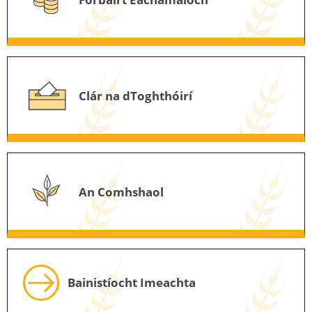
Clár na dToghthóirí
An Comhshaol
Bainistíocht Imeachta