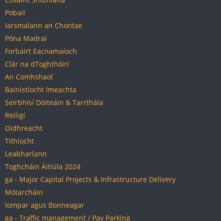
Pobail
Iarsmalann an Chontae
Póna Madraí
Forbairt Eacnamaíoch
Clár na dToghthóirí
An Comhshaol
Bainistíocht Imeachta
Seirbhísí Dóiteáin & Tarrthála
Reiligí
Oidhreacht
Tithíocht
Leabharlann
Toghcháin Áitiúla 2024
ga - Major Capital Projects & Infrastructure Delivery
Mótarcháin
Iompar agus Bonneagar
ga - Traffic management / Pay Parking