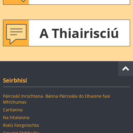
A Thiairisciú
Seirbhísí
Páirceáil Inrochtana- Bánna Páirceála do Dhaoine faoi
Mhíchumas
Cartlanna
Na hEalaíona
Rialú Foirgníochta
Cosaint Shibhialta