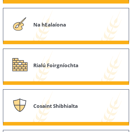
Na hEalaíona
Rialú Foirgníochta
Cosaint Shibhialta