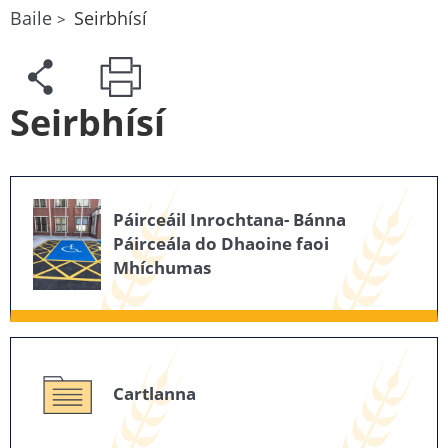
Baile
Seirbhísí
Seirbhísí
Páirceáil Inrochtana- Bánna
Páirceála do Dhaoine faoi
Mhíchumas
Cartlanna