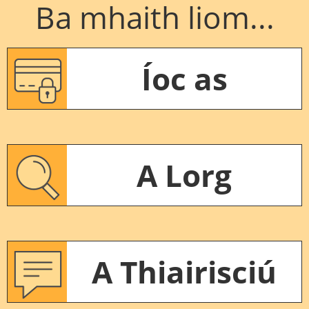
Ba mhaith liom...
Íoc as
A Lorg
A Thiairisciú