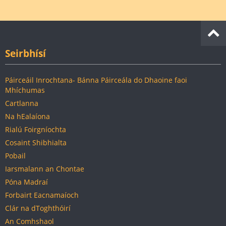
Seirbhísí
Páirceáil Inrochtana- Bánna Páirceála do Dhaoine faoi
Mhíchumas
Cartlanna
Na hEalaíona
Rialú Foirgníochta
Cosaint Shibhialta
Pobail
Iarsmalann an Chontae
Póna Madraí
Forbairt Eacnamaíoch
Clár na dToghthóirí
An Comhshaol