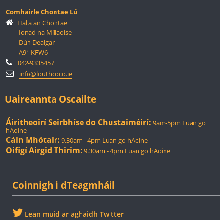
Comhairle Chontae Lú
Halla an Chontae
Ionad na Míllaoise
Dún Dealgan
A91 KFW6
042-9335457
info@louthcoco.ie
Uaireannta Oscailte
Áiritheoirí Seirbhíse do Chustaiméirí:
9am-5pm Luan go
hAoine
Cáin Mhótair:
9.30am - 4pm Luan go hAoine
Oifigí Airgid Thirim:
9.30am - 4pm Luan go hAoine
Coinnigh i dTeagmháil
Lean muid ar aghaidh Twitter