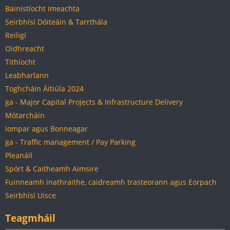
Bainistíocht Imeachta
Seirbhísí Dóiteáin & Tarrthála
Reiligí
Oidhreacht
Tithíocht
Leabharlann
Toghcháin Áitiúla 2024
ga - Major Capital Projects & Infrastructure Delivery
Mótarcháin
Iompar agus Bonneagar
ga - Traffic management / Pay Parking
Pleanáil
Spórt & Caitheamh Aimsire
Fuinneamh inathraithe, caidreamh trasteorann agus Eorpach
Seirbhísí Uisce
Teagmháil